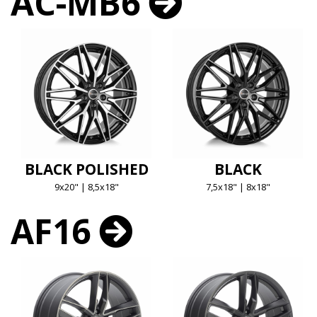
AC-MB6
BLACK POLISHED
BLACK
9x20" | 8,5x18"
7,5x18" | 8x18"
AF16