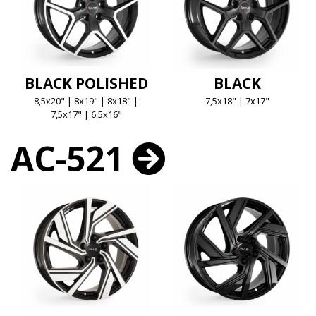
BLACK POLISHED
BLACK
8,5x20" | 8x19" | 8x18" |
7,5x18" | 7x17"
7,5x17" | 6,5x16"
AC-521