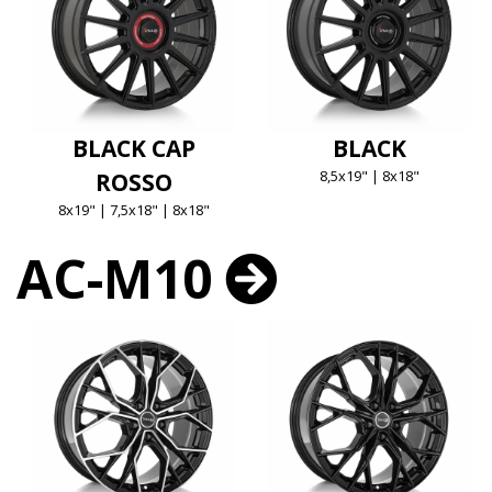
BLACK CAP
BLACK
8,5x19" | 8x18"
ROSSO
8x19" | 7,5x18" | 8x18"
AC-M10