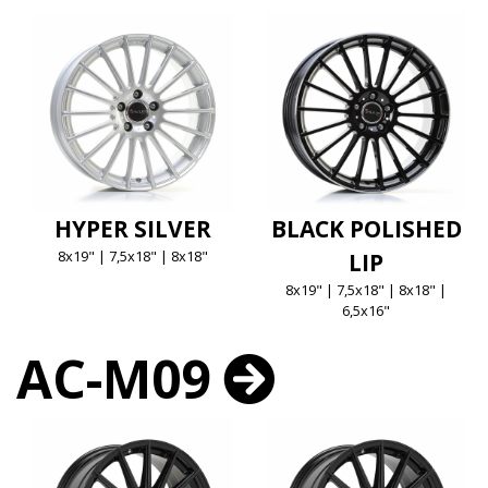
HYPER SILVER
BLACK POLISHED
8x19" | 7,5x18" | 8x18"
LIP
8x19" | 7,5x18" | 8x18" |
6,5x16"
AC-M09