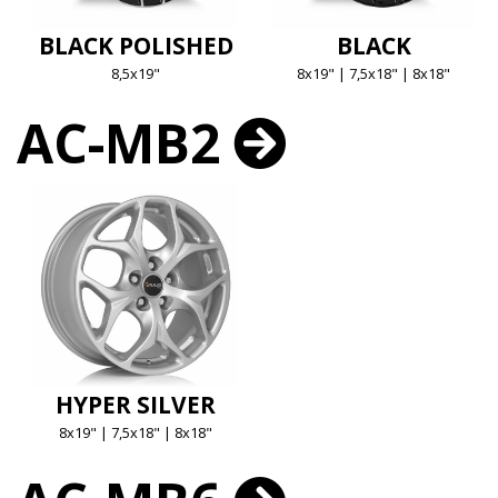
BLACK POLISHED
BLACK
8,5x19"
8x19" | 7,5x18" | 8x18"
AC-MB2
HYPER SILVER
8x19" | 7,5x18" | 8x18"