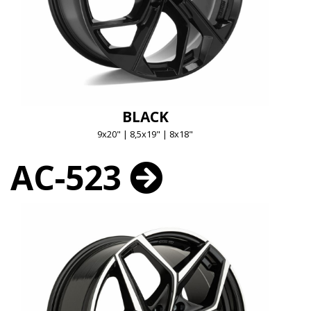
BLACK
9x20" | 8,5x19" | 8x18"
AC-523