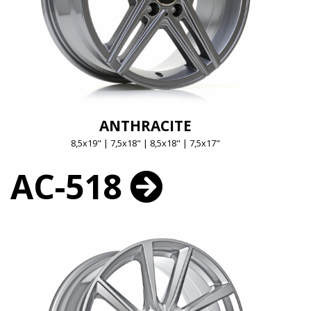
ANTHRACITE
8,5x19" | 7,5x18" | 8,5x18" | 7,5x17"
AC-518