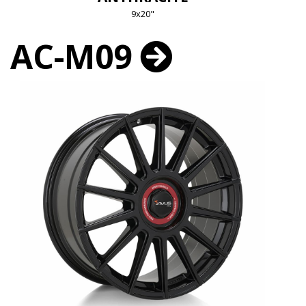
9x20"
AC-M09