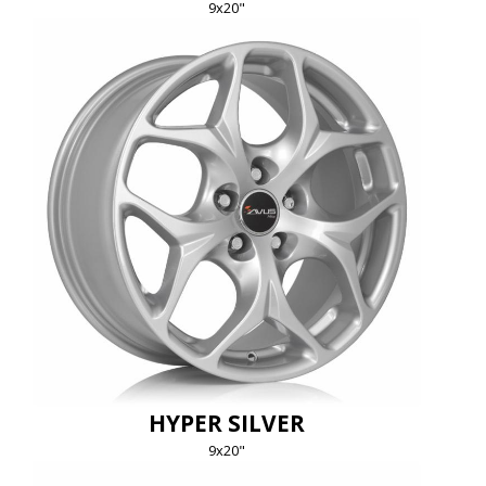
9x20"
HYPER SILVER
9x20"