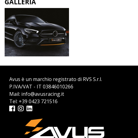
GALLERIA
Avus è un marchio registrato di RVS S.r.l.
P.IVA/VAT - IT 03846010266
Mail:
info@avusracing.it
Tel:
+39 0423 721516