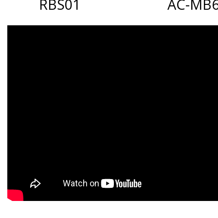
RBS01
AC-MB