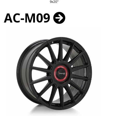
9x20"
AC-M09