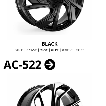
BLACK
9x21" | 8,5x20" | 9x20" | 8x19" | 8,5x19" | 8x18"
AC-522