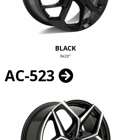
BLACK
9x20"
AC-523