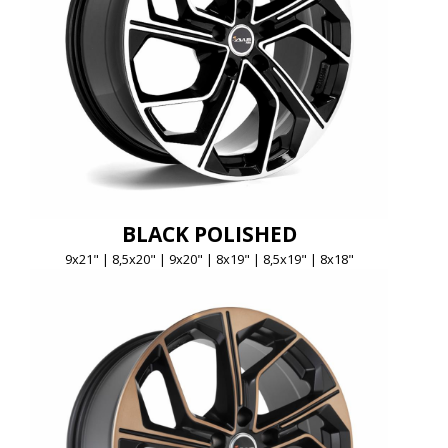
BLACK POLISHED
9x21" | 8,5x20" | 9x20" | 8x19" | 8,5x19" | 8x18"