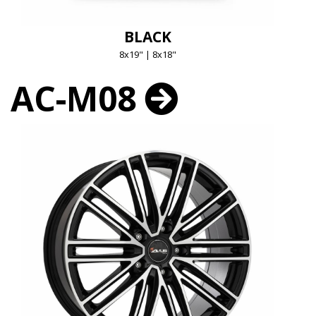
BLACK
8x19" | 8x18"
AC-M08