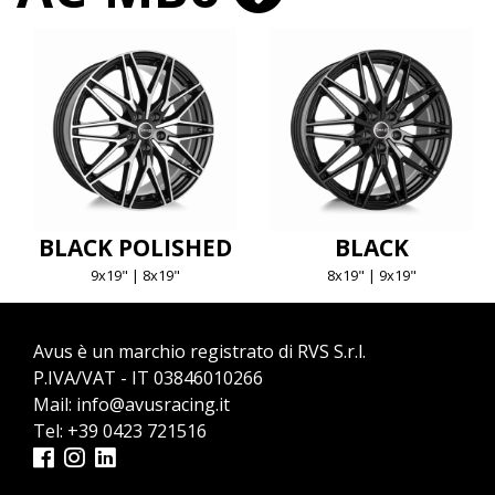
BLACK POLISHED
BLACK
9x19" | 8x19"
8x19" | 9x19"
Avus è un marchio registrato di RVS S.r.l.
P.IVA/VAT - IT 03846010266
Mail:
info@avusracing.it
Tel:
+39 0423 721516