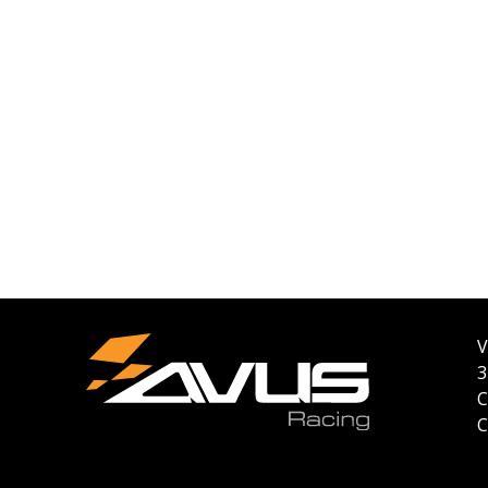
V
3
C
C