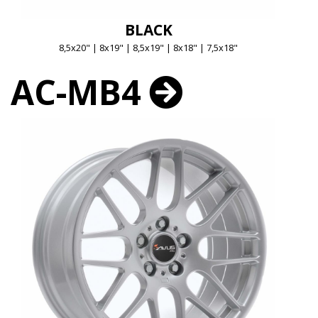
BLACK
8,5x20" | 8x19" | 8,5x19" | 8x18" | 7,5x18"
AC-MB4