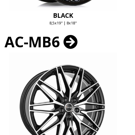
BLACK
8,5x19" | 8x18"
AC-MB6