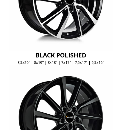
BLACK POLISHED
8,5x20" | 8x19" | 8x18" | 7x17" | 7,5x17" | 6,5x16"