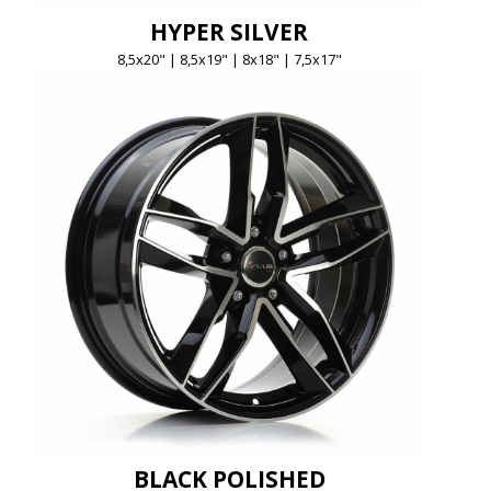
HYPER SILVER
8,5x20" | 8,5x19" | 8x18" | 7,5x17"
BLACK POLISHED