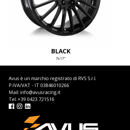
BLACK
7x17"
Avus è un marchio registrato di RVS S.r.l.
P.IVA/VAT - IT 03846010266
Mail:
info@avusracing.it
Tel:
+39 0423 721516