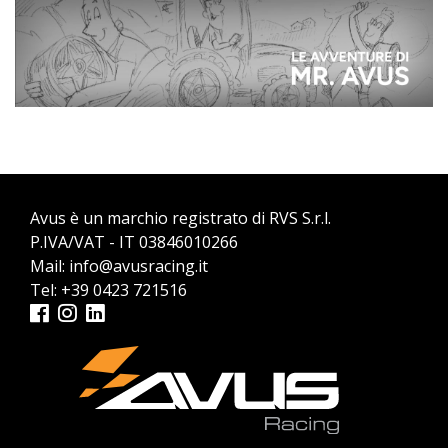
Avus è un marchio registrato di RVS S.r.l.
P.IVA/VAT - IT 03846010266
Mail:
info@avusracing.it
Tel:
+39 0423 721516